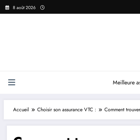
Aller
8 août 2026
au
contenu
Meilleure a
Accueil
Choisir son assurance VTC :
Comment trouver