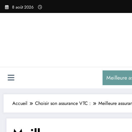
Aller
8 août 2026
au
contenu
Meilleure a
Accueil
Choisir son assurance VTC :
Meilleure assura