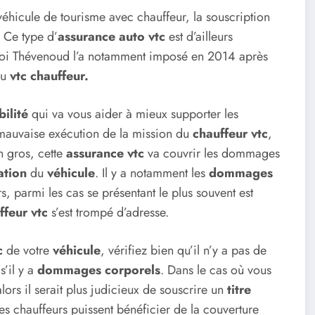
éhicule de tourisme avec chauffeur, la souscription
. Ce type d’
assurance auto vtc
est d’ailleurs
 loi Thévenoud l’a notamment imposé en 2014 après
au
vtc chauffeur.
bilité
qui va vous aider à mieux supporter les
 mauvaise exécution de la mission du
chauffeur vtc
,
n gros, cette
assurance vtc
va couvrir les dommages
ation
du
véhicule
. Il y a notamment les
dommages
s, parmi les cas se présentant le plus souvent est
ffeur vtc
s’est trompé d’adresse.
tc
de votre
véhicule
, vérifiez bien qu’il n’y a pas de
s’il y a
dommages corporels
. Dans le cas où vous
alors il serait plus judicieux de souscrire un
titre
es chauffeurs puissent bénéficier de la couverture