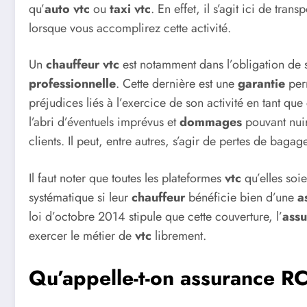
qu’
auto vtc
ou
taxi vtc
. En effet, il s’agit ici de tra
lorsque vous accomplirez cette activité.
Un
chauffeur vtc
est notamment dans l’obligation de 
professionnelle
. Cette dernière est une
garantie
perm
préjudices liés à l’exercice de son activité en tant que
l’abri d’éventuels imprévus et
dommages
pouvant nui
clients. Il peut, entre autres, s’agir de pertes de baga
Il faut noter que toutes les plateformes
vtc
qu’elles soi
systématique si leur
chauffeur
bénéficie bien d’une
a
loi d’octobre 2014 stipule que cette couverture, l’
assu
exercer le métier de
vtc
librement.
Qu’appelle-t-on assurance R