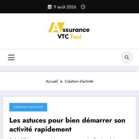
Aller
9 août 2026
au
contenu
Accueil
Création d’activité
CRÉATION D'ACTIVITÉ
27 juillet 2026
Les astuces pour bien démarrer son
activité rapidement