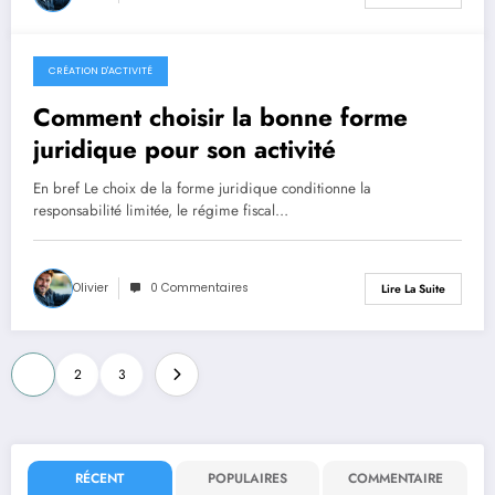
CRÉATION D'ACTIVITÉ
25 mai 2026
Comment choisir la bonne forme
juridique pour son activité
En bref Le choix de la forme juridique conditionne la
responsabilité limitée, le régime fiscal…
Olivier
0 Commentaires
Lire La Suite
Pagination
1
2
3
des
publications
RÉCENT
POPULAIRES
COMMENTAIRE