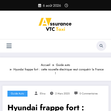
Aller
6 août 2026
au
contenu
Accueil
Guide auto
Hyundai frappe fort : cette nouvelle électrique veut conquérir la France
!
Guide Auto
Elina
2 Mars 2025
0 Commentaires
Hyundai frappe fort :