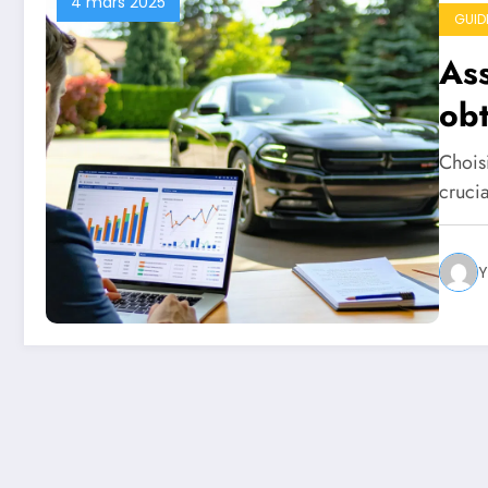
4 mars 2025
GUID
As
obt
Chois
cruci
Y