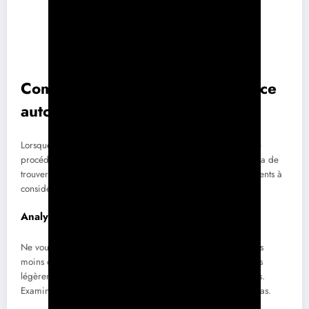
Comparaison des devis d’assurance
auto
Lorsque vous avez plusieurs devis en main, il est essentiel de
procéder à une comparaison minutieuse. Cela vous permettra de
trouver le meilleur rapport qualité-prix. Voici quelques éléments à
considérer lors de la comparaison de vos devis d’assurance.
Analyser les garanties proposées
Ne vous laissez pas séduire uniquement par le prix. Un devis
moins cher peut offrir moins de garanties, tandis qu’un devis
légèrement plus cher peut inclure des protections essentielles.
Examinez attentivement ce qui est couvert et ce qui ne l’est pas.