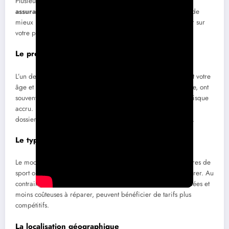
Plusieurs facteurs stratégiques influencent le prix de votre
assurance auto
. Comprendre ces éléments vous permettra de
mieux négocier votre contrat et potentiellement d’économiser sur
votre prime d’assurance.
Le profil du conducteur
L’un des critères majeurs pris en compte par les assureurs est votre
âge et votre expérience. Les jeunes conducteurs, par exemple, ont
souvent des primes plus élevées en raison de leur potentiel risque
accru. En revanche, un conducteur expérimenté avec un bon
dossier d’assurance verra, généralement, ses tarifs diminuer.
Le type de véhicule
Le modèle de votre voiture joue également un rôle. Les voitures de
sport ou les modèles de luxe sont souvent plus coûteux à assurer. Au
contraire, les voitures citadines, moins susceptibles d’être volées et
moins coûteuses à réparer, peuvent bénéficier de tarifs plus
compétitifs.
La localisation géographique