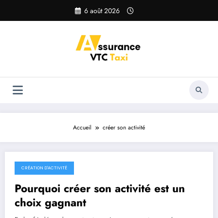
Aller
6 août 2026
au
contenu
Accueil
créer son activité
CRÉATION D'ACTIVITÉ
30 mars 2026
Pourquoi créer son activité est un
choix gagnant