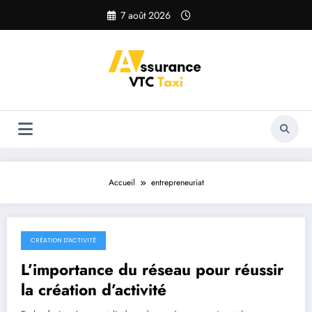
Aller
7 août 2026
au
contenu
Accueil
entrepreneuriat
CRÉATION D'ACTIVITÉ
13 juillet 2026
L’importance du réseau pour réussir
la création d’activité