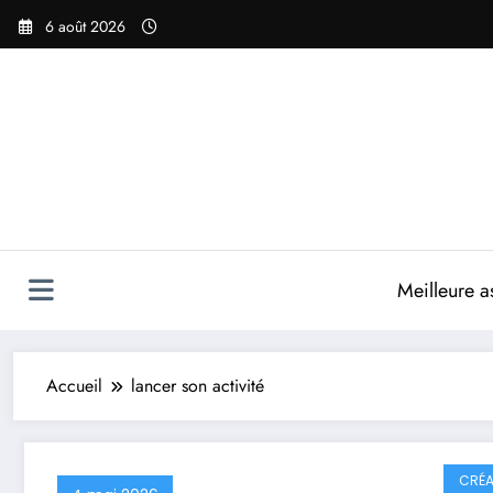
Aller
6 août 2026
au
contenu
Meilleure a
Accueil
lancer son activité
CRÉA