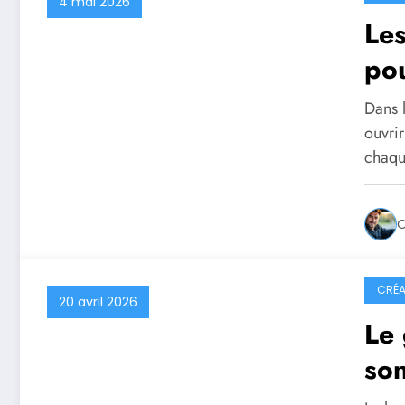
4 mai 2026
Les
pou
Dans l
ouvrir
chaq
O
CRÉA
20 avril 2026
Le 
son