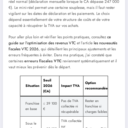
réel normal (déclaration mensuelle lorsque le CA dépasse 247 000
€). Le mini-réel permet une certaine souplesse, mais il faut rester
vigilant sur les dates de déclaration et les paiements. Le choix
dépend essentiellement de votre structure de coûts et de votre
capacité à récupérer la TVA sur vos achats.
Pour aller plus loin et vérifier les points pratiques, consultez
ce
guide sur l’optimisation des revenus VTC
et l’article
les nouveautés
fiscales VTC 2026
, qui détaillent les principaux ajustements et les
erreurs fréquentes à éviter. Dans ma pratique, j’ai constaté que
certaines
erreurs fiscales VTC
reviennent systématiquement et il
vaut mieux les prévenir dès le départ.
Seuil
Option
Situation
2026
Impact TVA
recommandée
(CA)
Pas de TVA
Rester en
Franchise
≤ 39 100
collectée ni
franchise si
en base
€
récupérable
charges faibles
TVA collectée
Sous le
sur