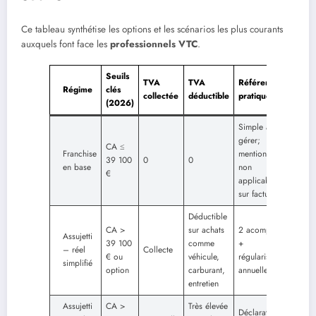
Ce tableau synthétise les options et les scénarios les plus courants
auxquels font face les
professionnels VTC
.
Seuils
TVA
TVA
Référence
Régime
clés
collectée
déductible
pratique
(2026)
Simple à
gérer;
CA ≤
Franchise
mention TVA
39 100
0
0
en base
non
€
applicable
sur factures
Déductible
CA >
sur achats
2 acomptes
Assujetti
39 100
comme
+
– réel
Collecte
€ ou
véhicule,
régularisation
simplifié
option
carburant,
annuelle
entretien
Assujetti
CA >
Très élevée
Déclaration