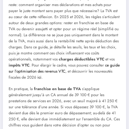
reste: comment organiser mes déclarations et mes achats pour
payer le juste montant sans payer plus que nécessaire? La TVA est
au cœur de cette réflexion. En 2025 et 2026, les règles s’articulent
autour de deux grandes options: rester en franchise en base de
TVA ou devenir assujetti et opter pour un régime réel (simplifié ou
normal). La différence ne se joue pas uniquement dans le montant
de la TVA, mais aussi dans la rentabilité nette après déduction des
charges. Dans ce guide, je détaille les seuils, les taux et les choix,
puis je montre comment ces choix influencent vos coûts
opérationnels, notamment vos
charges déductibles VTC
et vos
impôts VTC
. Pour élargir le cadre, vous pouvez consulter
ce guide
sur l’optimisation des revenus VTC
, et découvrir les nouveautés
fiscales de 2026
ici
.
En pratique, la
franchise en base de TVA
s’applique
généralement jusqu’à un CA annuel de 39 100 € pour les
prestations de services en 2026, avec un seuil majoré à 41 250 €
sur une tolérance d’une année. Si vous dépassez 39 100 €, la TVA
devient due dès le premier euro de dépassement; au-delà de 41
250 €, elle devient due immédiatement sur l’ensemble du CA. Ces
chiffres vous guident dans votre décision d’opter ou non pour