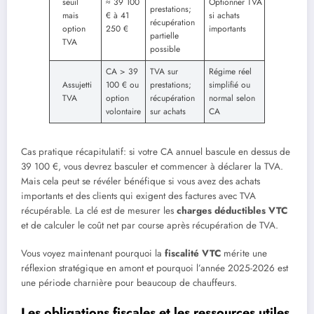
seuil
≈ 39 100
Optionner TVA
prestations;
mais
€ à 41
si achats
récupération
option
250 €
importants
partielle
TVA
possible
CA > 39
TVA sur
Régime réel
Assujetti
100 € ou
prestations;
simplifié ou
TVA
option
récupération
normal selon
volontaire
sur achats
CA
Cas pratique récapitulatif: si votre CA annuel bascule en dessus de
39 100 €, vous devrez basculer et commencer à déclarer la TVA.
Mais cela peut se révéler bénéfique si vous avez des achats
importants et des clients qui exigent des factures avec TVA
récupérable. La clé est de mesurer les
charges déductibles VTC
et de calculer le coût net par course après récupération de TVA.
Vous voyez maintenant pourquoi la
fiscalité VTC
mérite une
réflexion stratégique en amont et pourquoi l’année 2025-2026 est
une période charnière pour beaucoup de chauffeurs.
Les obligations fiscales et les ressources utiles