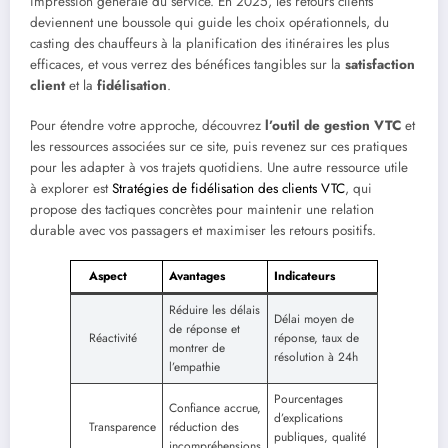
impression générale du service. En 2025, les retours clients
deviennent une boussole qui guide les choix opérationnels, du
casting des chauffeurs à la planification des itinéraires les plus
efficaces, et vous verrez des bénéfices tangibles sur la
satisfaction
client
et la
fidélisation
.
Pour étendre votre approche, découvrez
l’outil de gestion VTC
et
les ressources associées sur ce site, puis revenez sur ces pratiques
pour les adapter à vos trajets quotidiens. Une autre ressource utile
à explorer est
Stratégies de fidélisation des clients VTC
, qui
propose des tactiques concrètes pour maintenir une relation
durable avec vos passagers et maximiser les retours positifs.
Aspect
Avantages
Indicateurs
Réduire les délais
Délai moyen de
de réponse et
Réactivité
réponse, taux de
montrer de
résolution à 24h
l’empathie
Pourcentages
Confiance accrue,
d’explications
Transparence
réduction des
publiques, qualité
incompréhensions