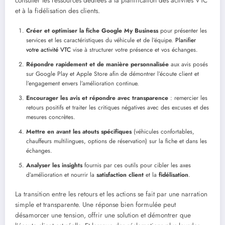
consulter les ressources dédiées à la planification des activités VTC
et à la fidélisation des clients.
Créer et optimiser la fiche Google My Business
pour présenter les
services et les caractéristiques du véhicule et de l’équipe.
Planifier
votre activité VTC
vise à structurer votre présence et vos échanges.
Répondre rapidement et de manière personnalisée
aux avis posés
sur Google Play et Apple Store afin de démontrer l’écoute client et
l’engagement envers l’amélioration continue.
Encourager les avis et répondre avec transparence
: remercier les
retours positifs et traiter les critiques négatives avec des excuses et des
mesures concrètes.
Mettre en avant les atouts spécifiques
(véhicules confortables,
chauffeurs multilingues, options de réservation) sur la fiche et dans les
échanges.
Analyser les insights
fournis par ces outils pour cibler les axes
d’amélioration et nourrir la
satisfaction client
et la
fidélisation
.
La transition entre les retours et les actions se fait par une narration
simple et transparente. Une réponse bien formulée peut
désamorcer une tension, offrir une solution et démontrer que