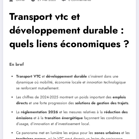
Transport vtc et
développement durable :
quels liens économiques ?
En bref
Transport VTC
et
développement durable
s’insèrent dans une
dynamique où mobilité, économie locale et
innovation technologique
se renforcent mutuellement.
Les chiffres de 2024-2025 montrent un poids important des
emplois
directs
et une forte progression des
solutions de gestion des trajets
.
La
réglementation 2026
et les mesures relatives à la
réduction des
émissions
et à la
transition énergétique
façonnent les conditions
d’usage, d’innovation et d’investissement local.
Ce panorama met en lumière les enjeux pour les
zones urbaines
et les
territoires ruraux
, où le VTC peut devenir un levier de croissance