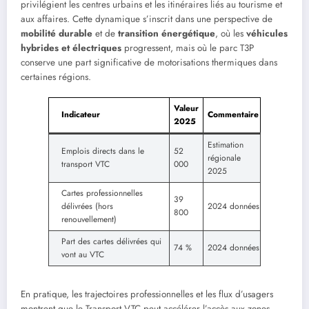
privilégient les centres urbains et les itinéraires liés au tourisme et
aux affaires. Cette dynamique s’inscrit dans une perspective de
mobilité durable
et de
transition énergétique
, où les
véhicules
hybrides et électriques
progressent, mais où le parc T3P
conserve une part significative de motorisations thermiques dans
certaines régions.
Valeur
Indicateur
Commentaire
2025
Estimation
Emplois directs dans le
52
régionale
transport VTC
000
2025
Cartes professionnelles
39
délivrées (hors
2024 données
800
renouvellement)
Part des cartes délivrées qui
74 %
2024 données
vont au VTC
En pratique, les trajectoires professionnelles et les flux d’usagers
montrent que le Transport VTC peut accélérer l’accès aux zones