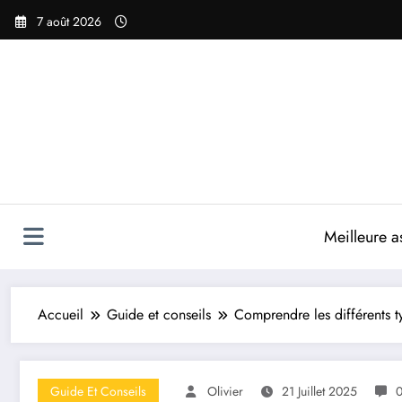
Aller
7 août 2026
au
contenu
Meilleure a
Accueil
Guide et conseils
Comprendre les différents 
Guide Et Conseils
Olivier
21 Juillet 2025
0