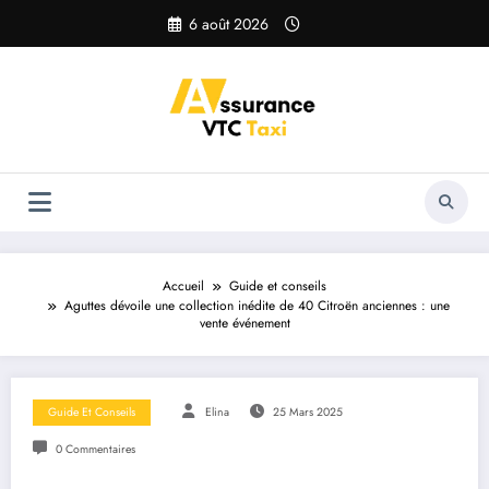
Aller
6 août 2026
au
contenu
Accueil
Guide et conseils
Aguttes dévoile une collection inédite de 40 Citroën anciennes : une
vente événement
Guide Et Conseils
Elina
25 Mars 2025
0 Commentaires