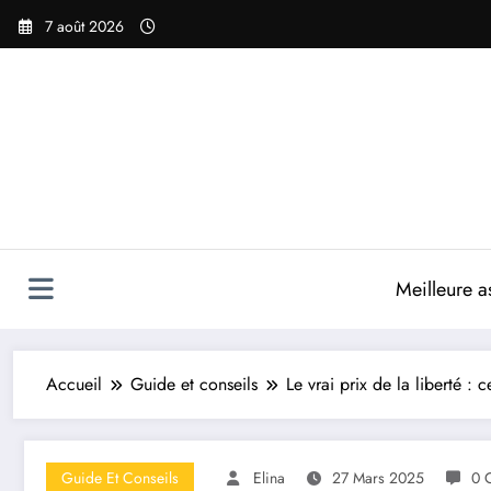
Aller
7 août 2026
au
contenu
Meilleure a
Accueil
Guide et conseils
Le vrai prix de la liberté :
Guide Et Conseils
Elina
27 Mars 2025
0 